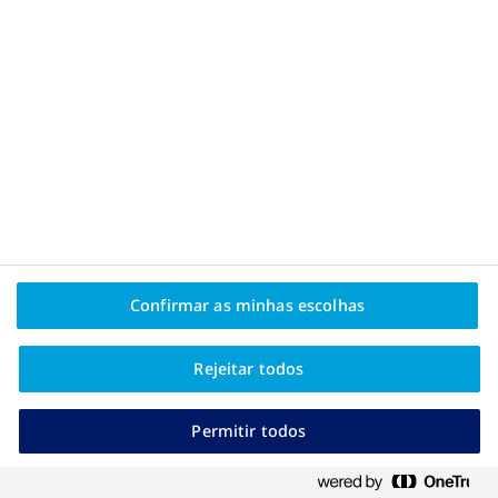
Opiniões
Vídeos
Artigos
Quanto mais informações tiveres, mais confiante te
sentes no caminho que tens de fazer.
Explora os artigos e descobre tudo o que precisas
Confirmar as minhas escolhas
saber sobre obesidade.
Rejeitar todos
Permitir todos
Fala com um médico