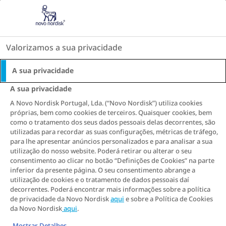
Go to the page content
A Verdade Sobre o Peso
Inspiração para a mudança
Valorizamos a sua privacidade
VIVER COM OBESIDADE
A sua privacidade
A sua privacidade
S
S
S
S
S
S
S
A Novo Nordisk Portugal, Lda. (“Novo Nordisk”) utiliza cookies
h
h
h
h
h
h
h
próprias, bem como cookies de terceiros. Quaisquer cookies, bem
a
a
a
a
a
a
a
como o tratamento dos seus dados pessoais delas decorrentes, são
Ano novo, vida nova:
utilizadas para recordar as suas configurações, métricas de tráfego,
r
r
r
r
r
r
r
para lhe apresentar anúncios personalizados e para analisar a sua
e
e
e
e
e
e
e
os segredos da Tia
utilização do nosso website. Poderá retirar ou alterar o seu
T
T
T
T
T
T
T
consentimento ao clicar no botão “Definições de Cookies” na parte
Cátia para uma
h
h
h
h
h
h
h
inferior da presente página. O seu consentimento abrange a
utilização de cookies e o tratamento de dados pessoais daí
i
i
i
i
i
i
i
decorrentes. Poderá encontrar mais informações sobre a política
alimentação
s
s
s
s
s
s
s
de privacidade da Novo Nordisk
aqui
e sobre a Política de Cookies
da Novo Nordisk
aqui
.
equilibrada e feliz
Mostrar Detalhes