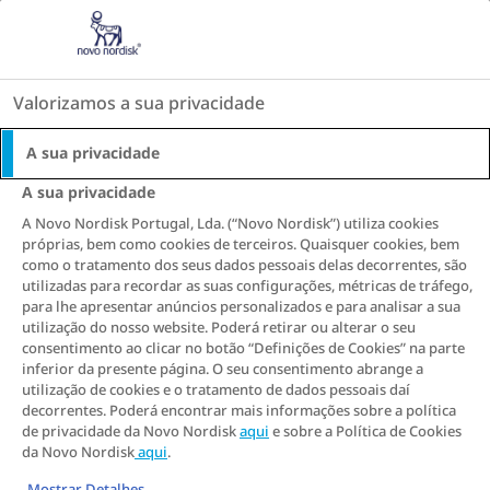
Go to the page content
A Verdade Sobre o Peso
Valorizamos a sua privacidade
Os sentimentos desempenham um papel fundamental na gestão do
peso
A sua privacidade
A sua privacidade
OBESIDADE
ALIMENTAÇÃO EMOCIONAL
A Novo Nordisk Portugal, Lda. (“Novo Nordisk”) utiliza cookies
próprias, bem como cookies de terceiros. Quaisquer cookies, bem
S
S
S
S
S
S
S
como o tratamento dos seus dados pessoais delas decorrentes, são
h
h
h
h
h
h
h
utilizadas para recordar as suas configurações, métricas de tráfego,
para lhe apresentar anúncios personalizados e para analisar a sua
a
a
a
a
a
a
a
Os sentimentos
utilização do nosso website. Poderá retirar ou alterar o seu
r
r
r
r
r
r
r
consentimento ao clicar no botão “Definições de Cookies” na parte
e
e
e
e
e
e
e
desempenham um
inferior da presente página. O seu consentimento abrange a
T
T
T
T
T
T
T
utilização de cookies e o tratamento de dados pessoais daí
papel fundamental na
decorrentes. Poderá encontrar mais informações sobre a política
h
h
h
h
h
h
h
de privacidade da Novo Nordisk
aqui
e sobre a Política de Cookies
i
i
i
i
i
i
i
da Novo Nordisk
aqui
.
gestão do peso
s
s
s
s
s
s
s
Mostrar Detalhes