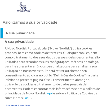
Go to the page content
A Verdade Sobre o Peso
Valorizamos a sua privacidade
Perder peso: é uma questão de força de vontade ou de biologia?
A sua privacidade
HORMONAS
BIOLOGIA
REGULAÇÃO DO APETITE
A sua privacidade
A Novo Nordisk Portugal, Lda. (“Novo Nordisk”) utiliza cookies
S
S
S
S
S
S
S
próprias, bem como cookies de terceiros. Quaisquer cookies, bem
como o tratamento dos seus dados pessoais delas decorrentes, são
h
h
h
h
h
h
h
utilizadas para recordar as suas configurações, métricas de tráfego,
a
a
a
a
a
a
a
Perder peso: é uma
para lhe apresentar anúncios personalizados e para analisar a sua
r
r
r
r
r
r
r
utilização do nosso website. Poderá retirar ou alterar o seu
e
e
e
e
e
e
e
questão de força de
consentimento ao clicar no botão “Definições de Cookies” na parte
inferior da presente página. O seu consentimento abrange a
T
T
T
T
T
T
T
utilização de cookies e o tratamento de dados pessoais daí
vontade ou de
h
h
h
h
h
h
h
decorrentes. Poderá encontrar mais informações sobre a política de
i
i
i
i
i
i
i
privacidade da Novo Nordisk
aqui
e sobre a Política de Cookies da
biologia?
s
s
s
s
s
s
s
Novo Nordisk
aqui
.
Mostrar Detalhes