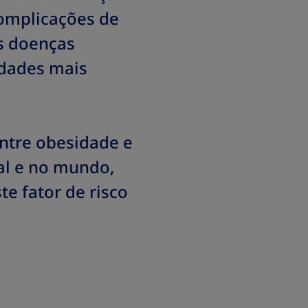
complicações de
as doenças
dades mais
entre obesidade e
al e no mundo,
te fator de risco