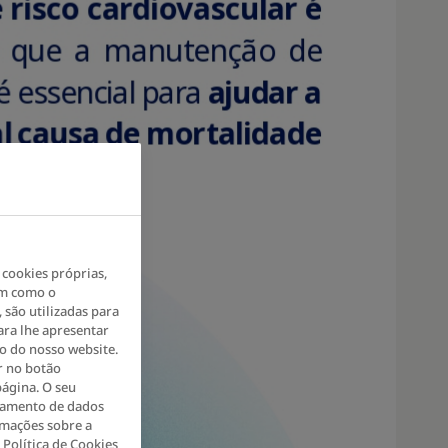
 cookies próprias,
em como o
 são utilizadas para
ara lhe apresentar
ão do nosso website.
r no botão
página. O seu
atamento de dados
rmações sobre a
 Política de Cookies