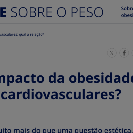
Sobr
obes
asculares: qual a relação?
S
S
h
h
a
a
mpacto da obesidad
r
r
e
e
cardiovasculares?
T
T
h
h
i
i
s
s
ito mais do que uma questão estética