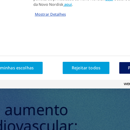
da Novo Nordisk
aqui
.
Mostrar Detalhes
 minhas escolhas
Rejeitar todos