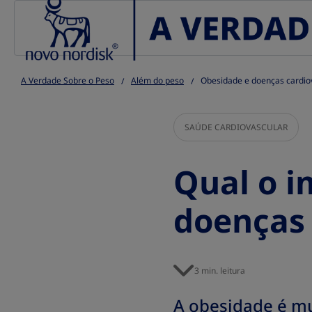
Go to the page content
A Verdade Sobre o Peso
Além do peso
Obesidade e doenças cardiov
SAÚDE CARDIOVASCULAR
Qual o i
doenças 
3 min. leitura
A obesidade é mu